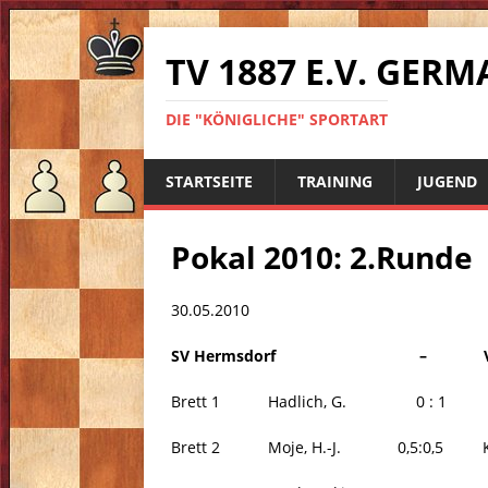
TV 1887 E.V. GE
DIE "KÖNIGLICHE" SPORTART
STARTSEITE
TRAINING
JUGEND
Pokal 2010: 2.Runde
30.05.2010
SV Hermsdorf – VfL Ger
Brett 1 Hadlich, G. 0 : 1 
Brett 2 Moje, H.-J. 0,5:0,5 Kr