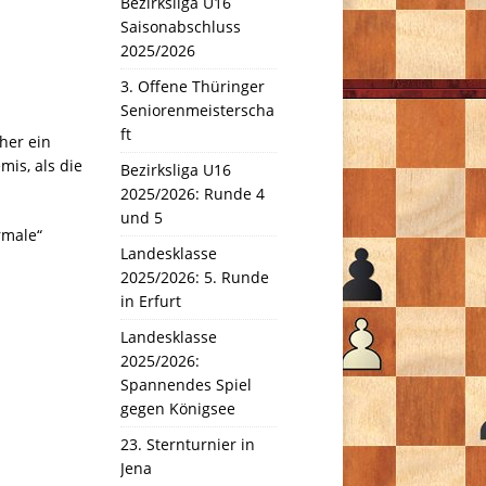
Bezirksliga U16
Saisonabschluss
2025/2026
3. Offene Thüringer
Seniorenmeisterscha
ft
her ein
is, als die
Bezirksliga U16
2025/2026: Runde 4
und 5
ormale“
Landesklasse
2025/2026: 5. Runde
in Erfurt
Landesklasse
2025/2026:
Spannendes Spiel
gegen Königsee
23. Sternturnier in
Jena