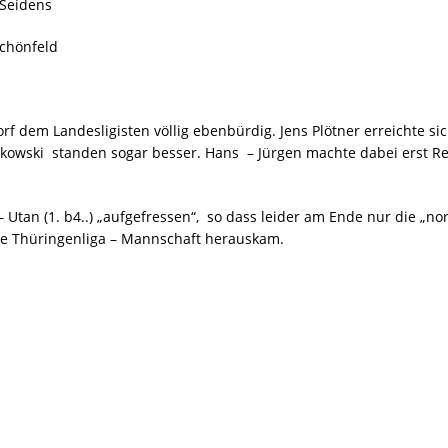
eidens
hönfeld
f dem Landesligisten völlig ebenbürdig. Jens Plötner erreichte sic
owski standen sogar besser. Hans – Jürgen machte dabei erst Rem
Utan (1. b4..) „aufgefressen“, so dass leider am Ende nur die „n
ne Thüringenliga – Mannschaft herauskam.