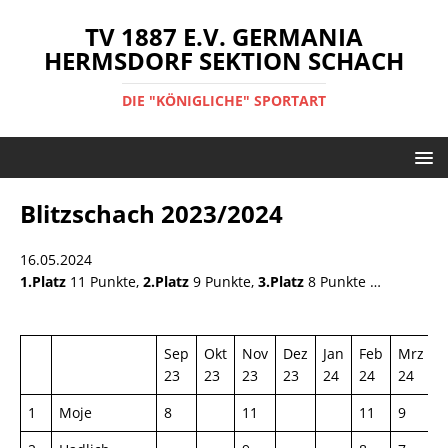
TV 1887 E.V. GERMANIA
HERMSDORF SEKTION SCHACH
DIE "KÖNIGLICHE" SPORTART
Blitzschach 2023/2024
16.05.2024
1.Platz
11 Punkte,
2.Platz
9 Punkte,
3.Platz
8 Punkte …
Sep
Okt
Nov
Dez
Jan
Feb
Mrz
A
23
23
23
23
24
24
24
2
1
Moje
8
11
11
9
1