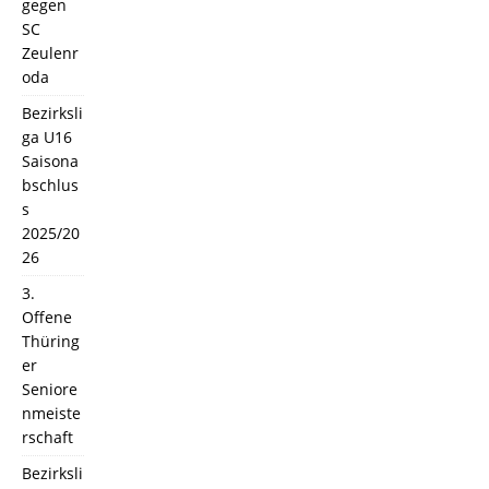
gegen
SC
Zeulenr
oda
Bezirksli
ga U16
Saisona
bschlus
s
2025/20
26
3.
Offene
Thüring
er
Seniore
nmeiste
rschaft
Bezirksli