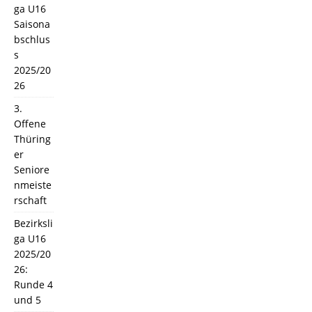
ga U16
Saisona
bschlus
s
2025/20
26
3.
Offene
Thüring
er
Seniore
nmeiste
rschaft
Bezirksli
ga U16
2025/20
26:
Runde 4
und 5