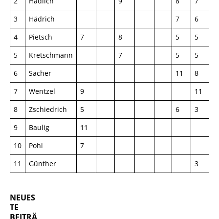
2
Hadlich
9
8
7
7
3
Hädrich
7
6
9
4
Pietsch
7
8
5
5
5
Kretschmann
7
5
5
8
6
Sacher
11
8
7
Wentzel
9
11
8
Zschiedrich
5
6
3
9
Baulig
11
10
Pohl
7
11
Günther
3
NEUES
TE
BEITRÄ