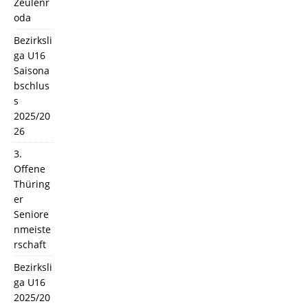
Zeulenr
oda
Bezirksli
ga U16
Saisona
bschlus
s
2025/20
26
3.
Offene
Thüring
er
Seniore
nmeiste
rschaft
Bezirksli
ga U16
2025/20