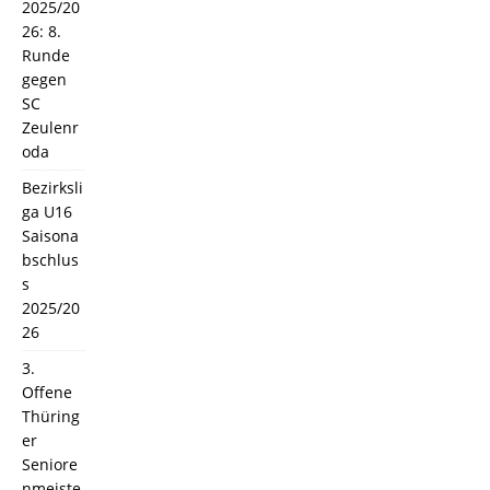
2025/20
26: 8.
Runde
gegen
SC
Zeulenr
oda
Bezirksli
ga U16
Saisona
bschlus
s
2025/20
26
3.
Offene
Thüring
er
Seniore
nmeiste