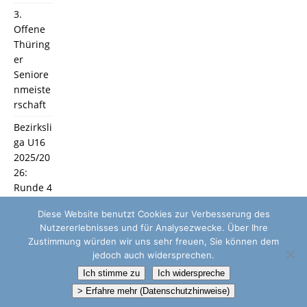
3.
Offene
Thüring
er
Seniore
nmeiste
rschaft
Bezirksli
ga U16
2025/20
26:
Runde 4
und 5
Diese Website benutzt Cookies zur Verbesserung des
Nutzererlebnisses und für Analysezwecke. Über Ihre
Zustimmung würden wir uns sehr freuen, Sie können dem
jedoch auch widersprechen.
Ich stimme zu
Ich widerspreche
> Erfahre mehr (Datenschutzhinweise)
Copyright © 2026 | WordPress Theme von
MH Themes