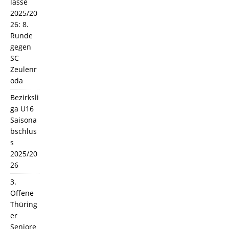
lasse
2025/20
26: 8.
Runde
gegen
SC
Zeulenr
oda
Bezirksli
ga U16
Saisona
bschlus
s
2025/20
26
3.
Offene
Thüring
er
Seniore