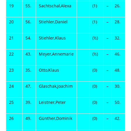
19
55.
Sachtschal,Alexa
(1)
–
26.
H
20
56.
Stiehler,Daniel
(1)
–
28.
A
21
54.
Stiehler,Klaus
(½)
–
32.
S
22
43.
Meyer,Annemarie
(½)
–
46.
S
23
35.
Otto,Klaus
(0)
–
48.
G
24
47.
Glaschak,Joachim
(0)
–
30.
R
25
39.
Leistner,Peter
(0)
–
50.
S
26
49.
Günther,Dominik
(0)
–
42.
W