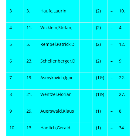
3
3.
Haufe,Laurin
(2)
–
10.
F
4
11.
Wicklein,Stefan,
(2)
–
4.
H
5
5.
Rempel,Patrick,D
(2)
–
12.
F
6
23.
Schellenberger,D
(2)
–
9.
G
7
19.
Asmykovich,Igor
(1½)
–
22.
M
8
21.
Wentzel,Florian
(1½)
–
27.
N
9
29.
Auerswald,Klaus
(1)
–
8.
B
10
13.
Hadlich,Gerald
(1)
–
34.
H