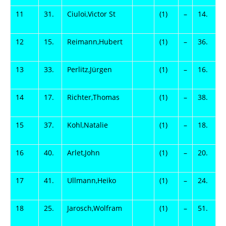
11
31.
Ciuloi,Victor St
(1)
–
14.
S
12
15.
Reimann,Hubert
(1)
–
36.
K
13
33.
Perlitz,Jürgen
(1)
–
16.
S
14
17.
Richter,Thomas
(1)
–
38.
T
15
37.
Kohl,Natalie
(1)
–
18.
H
16
40.
Arlet,John
(1)
–
20.
H
17
41.
Ullmann,Heiko
(1)
–
24.
F
18
25.
Jarosch,Wolfram
(1)
–
51.
F