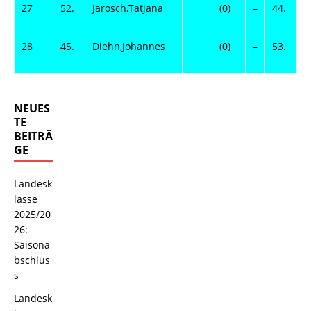
27
52.
Jarosch,Tatjana
(0)
–
44.
R
28
45.
Diehn,Johannes
(0)
–
53.
R
NEUES
TE
BEITRÄ
GE
Landesk
lasse
2025/20
26:
Saisona
bschlus
s
Landesk