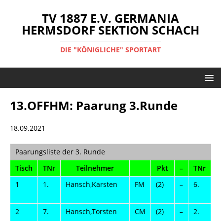
TV 1887 E.V. GERMANIA
HERMSDORF SEKTION SCHACH
DIE "KÖNIGLICHE" SPORTART
13.OFFHM: Paarung 3.Runde
18.09.2021
Paarungsliste der 3. Runde
Tisch
TNr
Teilnehmer
Pkt
–
TNr
1
1.
Hansch,Karsten
FM
(2)
–
6.
W
2
7.
Hansch,Torsten
CM
(2)
–
2.
H