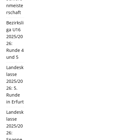
nmeiste
rschaft
Bezirksli
ga U16
2025/20
26:
Runde 4
und 5
Landesk
lasse
2025/20
26: 5.
Runde
in Erfurt
Landesk
lasse
2025/20
26:
Spanne