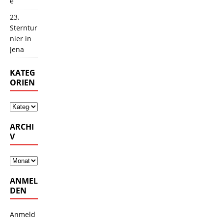
e
23.
Sterntur
nier in
Jena
KATEG
ORIEN
ARCHI
V
ANMEL
DEN
Anmeld