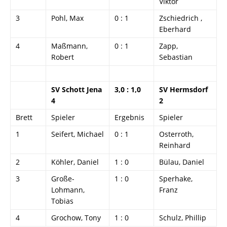
Viktor
3
Pohl, Max
0 : 1
Zschiedrich ,
Eberhard
4
Maßmann,
0 : 1
Zapp,
Robert
Sebastian
SV Schott Jena
3,0 : 1,0
SV Hermsdorf
4
2
Brett
Spieler
Ergebnis
Spieler
1
Seifert, Michael
0 : 1
Osterroth,
Reinhard
2
Köhler, Daniel
1 : 0
Bülau, Daniel
3
Große-
1 : 0
Sperhake,
Lohmann,
Franz
Tobias
4
Grochow, Tony
1 : 0
Schulz, Phillip