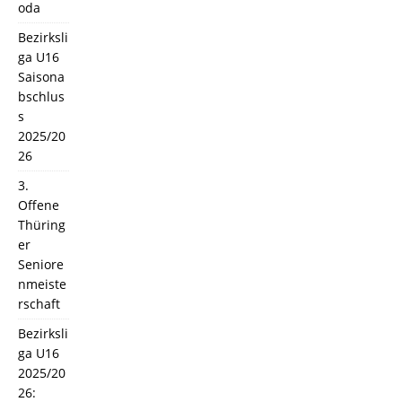
oda
Bezirksli
ga U16
Saisona
bschlus
s
2025/20
26
3.
Offene
Thüring
er
Seniore
nmeiste
rschaft
Bezirksli
ga U16
2025/20
26: