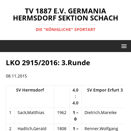
TV 1887 E.V. GERMANIA
HERMSDORF SEKTION SCHACH
DIE "KÖNIGLICHE" SPORTART
LKO 2915/2016: 3.Runde
08.11.2015
SV Hermsdorf
4.0
SV Empor Erfurt 3
:
4.0
1
Sack,Matthias
1962
1 –
Dietrich,Mareike
0
2
Hadlich,Gerald
1808
1 –
Renner,Wolfgang