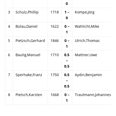
0
3
Schulz,Phillip
1718
1 –
Kompe,Jörg
0
4
Bülau,Daniel
1622
0 –
Wahlicht,Mike
1
5
Pietzsch,Gerhard
1846
0 –
Ulrich,Thomas
1
6
Baulig,Manuel
1710
0.5
Mattner,Uwe
–
0.5
7
Sperhake,Franz
1750
0.5
Aydin,Benjamin
–
0.5
8
Pietsch,Karsten
1668
0 –
Trautmann,Johannes
1