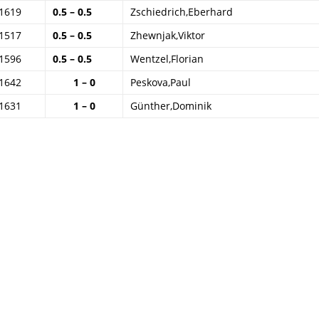
1619
0.5 – 0.5
Zschiedrich,Eberhard
1517
0.5 – 0.5
Zhewnjak,Viktor
1596
0.5 – 0.5
Wentzel,Florian
1642
1 – 0
Peskova,Paul
1631
1 – 0
Günther,Dominik