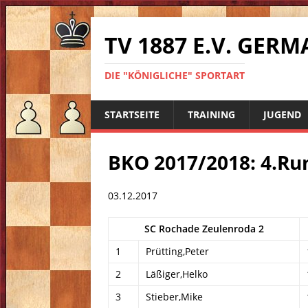
TV 1887 E.V. GE
DIE "KÖNIGLICHE" SPORTART
STARTSEITE
TRAINING
JUGEND
BKO 2017/2018: 4.Ru
03.12.2017
SC Rochade Zeulenroda 2
1
Prütting,Peter
2
Läßiger,Helko
3
Stieber,Mike