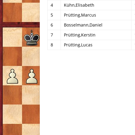
4
Kühn,Elisabeth
5
Prütting,Marcus
6
Bosselmann,Daniel
7
Prütting,Kerstin
8
Prütting,Lucas