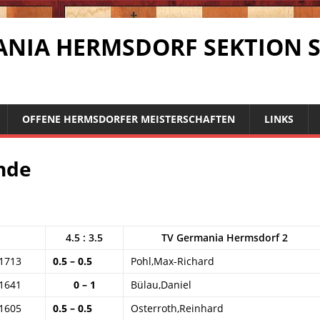
RMANIA HERMSDORF SEKTION 
OFFENE HERMSDORFER MEISTERSCHAFTEN
LINKS
nde
4.5 : 3.5
TV Germania Hermsdorf 2
1713
0.5 – 0.5
Pohl,Max-Richard
1641
0 – 1
Bülau,Daniel
1605
0.5 – 0.5
Osterroth,Reinhard