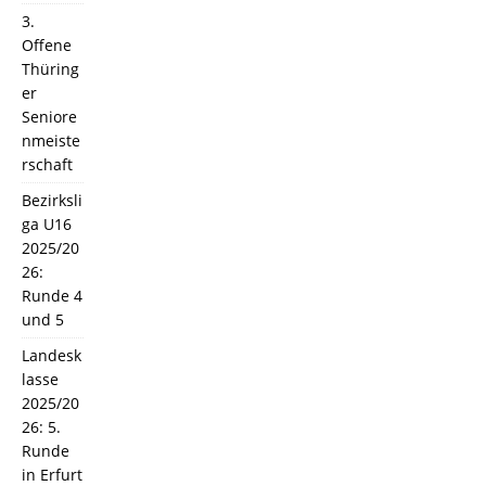
3.
Offene
Thüring
er
Seniore
nmeiste
rschaft
Bezirksli
ga U16
2025/20
26:
Runde 4
und 5
Landesk
lasse
2025/20
26: 5.
Runde
in Erfurt