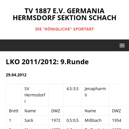
TV 1887 E.V. GERMANIA
HERMSDORF SEKTION SCHACH
DIE "KÖNIGLICHE" SPORTART
LKO 2011/2012: 9.Runde
29.04.2012
SV
4,5:3,5
Jenapharm
Hermsdorf
II
I
Brett
Name
DWZ
Name
DWZ
1
Sack
1972
0,5:0,5
Mißbach
1954