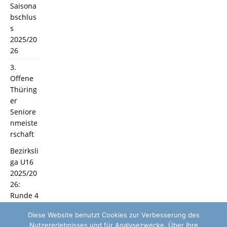
Saisona
bschlus
s
2025/20
26
3.
Offene
Thüring
er
Seniore
nmeiste
rschaft
Bezirksli
ga U16
2025/20
26:
Runde 4
und 5
Diese Website benutzt Cookies zur Verbesserung des
Nutzererlebnisses und für Analysezwecke. Über Ihre