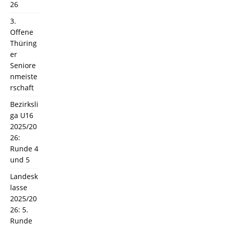
26
3.
Offene
Thüring
er
Seniore
nmeiste
rschaft
Bezirksli
ga U16
2025/20
26:
Runde 4
und 5
Landesk
lasse
2025/20
26: 5.
Runde