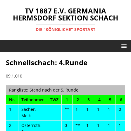
TV 1887 E.V. GERMANIA
HERMSDORF SEKTION SCHACH
DIE "KÖNIGLICHE" SPORTART
Schnellschach: 4.Runde
09.1.010
Rangliste: Stand nach der 5. Runde
Nr.
Teilnehmer
TWZ
1
2
3
4
5
6
1.
Sacher,
**
1
1
1
1
0
Meik
2.
Osterroth,
0
**
1
1
1
1