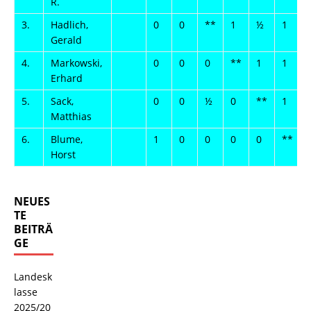
R.
3.
Hadlich,
0
0
**
1
½
1
Gerald
4.
Markowski,
0
0
0
**
1
1
Erhard
5.
Sack,
0
0
½
0
**
1
Matthias
6.
Blume,
1
0
0
0
0
**
Horst
NEUES
TE
BEITRÄ
GE
Landesk
lasse
2025/20