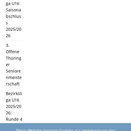
ga U16
Saisona
bschlus
s
2025/20
26
3.
Offene
Thüring
er
Seniore
nmeiste
rschaft
Bezirksli
ga U16
2025/20
26:
Runde 4
und 5
Diese Website benutzt Cookies zur Verbesserung des