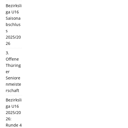
Bezirksli
ga U16
Saisona
bschlus
s
2025/20
26
3.
Offene
Thüring
er
Seniore
nmeiste
rschaft
Bezirksli
ga U16
2025/20
26:
Runde 4