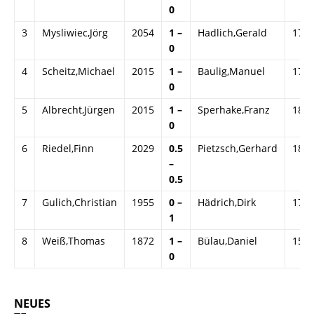
0
3
Mysliwiec,Jörg
2054
1 –
Hadlich,Gerald
179
0
4
Scheitz,Michael
2015
1 –
Baulig,Manuel
176
0
5
Albrecht,Jürgen
2015
1 –
Sperhake,Franz
181
0
6
Riedel,Finn
2029
0.5
Pietzsch,Gerhard
183
–
0.5
7
Gulich,Christian
1955
0 –
Hädrich,Dirk
177
1
8
Weiß,Thomas
1872
1 –
Bülau,Daniel
154
0
NEUES