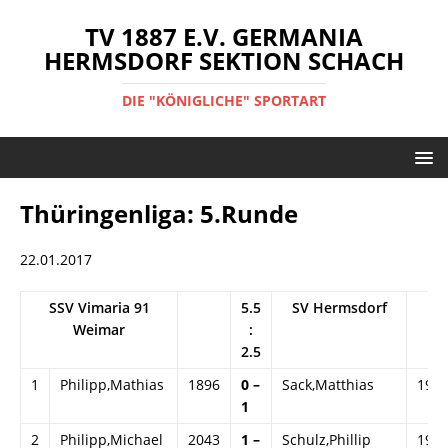
TV 1887 E.V. GERMANIA
HERMSDORF SEKTION SCHACH
DIE "KÖNIGLICHE" SPORTART
Thüringenliga: 5.Runde
22.01.2017
SSV Vimaria 91
5.5
SV Hermsdorf
Weimar
:
2.5
1
Philipp,Mathias
1896
0 –
Sack,Matthias
195
1
2
Philipp,Michael
2043
1 –
Schulz,Phillip
195