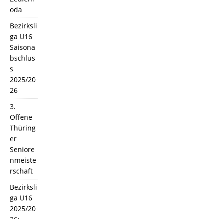
oda
Bezirksli
ga U16
Saisona
bschlus
s
2025/20
26
3.
Offene
Thüring
er
Seniore
nmeiste
rschaft
Bezirksli
ga U16
2025/20