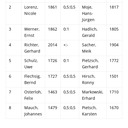
2
Lorenz,
1861
0,5:0,5
Moje,
1817
Nicole
Hans-
Jürgen
3
Werner,
1862
0:1
Hadlich,
1805
Ernst
Gerald
4
Richter,
2014
+:-
Sacher,
1904
Gerhard
Meik
5
Schulz,
1726
0:1
Pietzsch,
1772
Uwe
Gerhard
6
Flechsig,
1727
0,5:0,5
Hirsch,
1501
Bernd
Ronny
7
Osterloh,
1463
0,5:0,5
Markowski,
1710
Felix
Erhard
8
Mauch,
1479
0,5:0,5
Pietsch,
1670
Johannes
Karsten