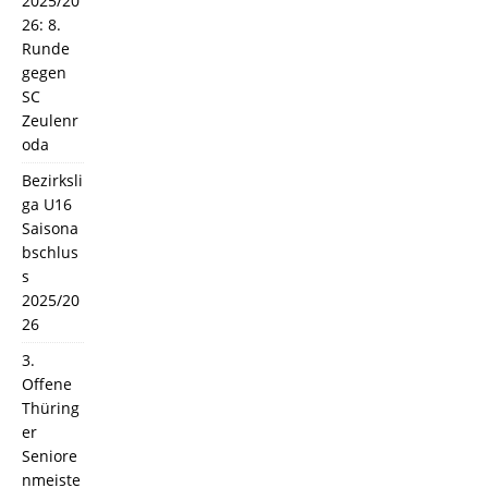
2025/20
26: 8.
Runde
gegen
SC
Zeulenr
oda
Bezirksli
ga U16
Saisona
bschlus
s
2025/20
26
3.
Offene
Thüring
er
Seniore
nmeiste