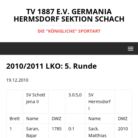
TV 1887 E.V. GERMANIA
HERMSDORF SEKTION SCHACH
DIE "KÖNIGLICHE" SPORTART
2010/2011 LKO: 5. Runde
19.12.2010
SV Schott
3.0:5,0
SV
Jena II
Hermsdorf
I
Brett
Name
DWZ
Name
DWZ
1
Saran,
1785
0:1
Sack,
2010
Bajar
Matthias