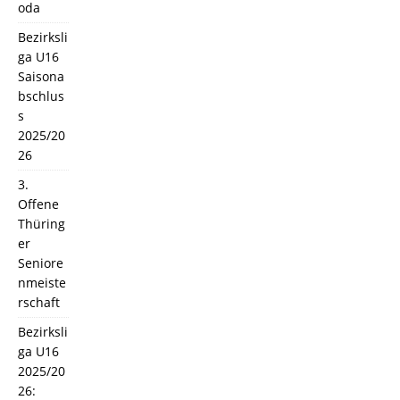
oda
Bezirksli
ga U16
Saisona
bschlus
s
2025/20
26
3.
Offene
Thüring
er
Seniore
nmeiste
rschaft
Bezirksli
ga U16
2025/20
26: