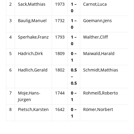
2
Sack,Matthias
1973
1 –
Carnot,Luca
2
0
3
Baulig,Manuel
1732
1 –
Goemann,Jens
2
0
4
Sperhake,Franz
1793
1 –
Walther,Cliff
2
0
5
Hädrich,Dirk
1809
0 –
Maiwald,Harald
1
1
6
Hadlich,Gerald
1802
0.5
Schmidt,Matthias
1
–
0.5
7
Moje,Hans-
1744
0 –
Rohmeiß,Roberto
1
Jürgen
1
8
Pietsch,Karsten
1642
0 –
Römer,Norbert
1
1