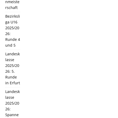
nmeiste
rschaft
Bezirksli
ga U16
2025/20
26:
Runde 4
und 5
Landesk
lasse
2025/20
26: 5.
Runde
in Erfurt
Landesk
lasse
2025/20
26:
Spanne