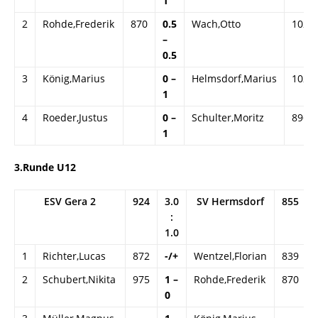
1
2
Rohde,Frederik
870
0.5
Wach,Otto
1020
–
0.5
3
König,Marius
0 –
Helmsdorf,Marius
1025
1
4
Roeder,Justus
0 –
Schulter,Moritz
896
1
3.Runde U12
ESV Gera 2
924
3.0
SV Hermsdorf
855
:
1.0
1
Richter,Lucas
872
-/+
Wentzel,Florian
839
2
Schubert,Nikita
975
1 –
Rohde,Frederik
870
0