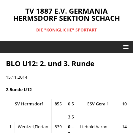
TV 1887 E.V. GERMANIA
HERMSDORF SEKTION SCHACH
DIE "KÖNIGLICHE" SPORTART
BLO U12: 2. und 3. Runde
15.11.2014
2.Runde U12
SV Hermsdorf
855
0.5
ESV Gera 1
1088
:
3.5
1
Wentzel,Florian
839
0 –
Liebold,Aaron
1412