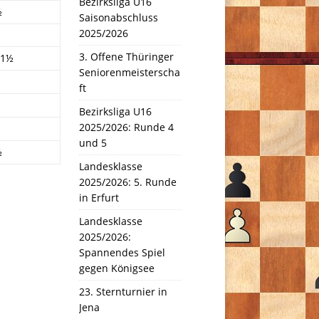
Bezirksliga U16
½
Saisonabschluss
2025/2026
3. Offene Thüringer
 1½
Seniorenmeisterscha
ft
Bezirksliga U16
2025/2026: Runde 4
und 5
½
Landesklasse
2025/2026: 5. Runde
in Erfurt
Landesklasse
2025/2026:
Spannendes Spiel
gegen Königsee
23. Sternturnier in
Jena