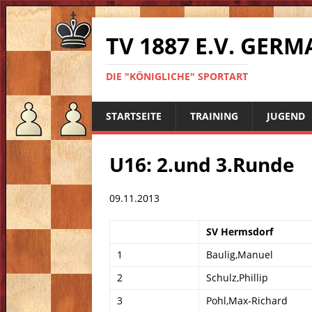
TV 1887 E.V. GE
DIE "KÖNIGLICHE" SPORTART
STARTSEITE
TRAINING
JUGEND
U16: 2.und 3.Runde
09.11.2013
SV Hermsdorf
1
Baulig,Manuel
2
Schulz,Phillip
3
Pohl,Max-Richard