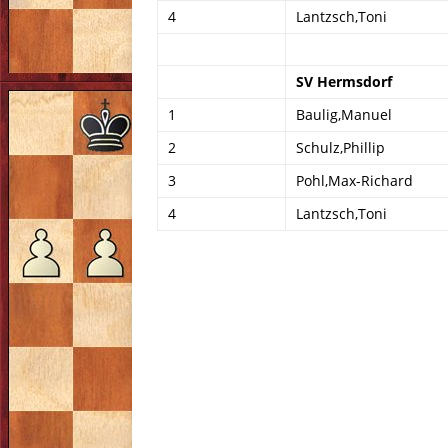
4
Lantzsch,Toni
SV Hermsdorf
1
Baulig,Manuel
2
Schulz,Phillip
3
Pohl,Max-Richard
4
Lantzsch,Toni