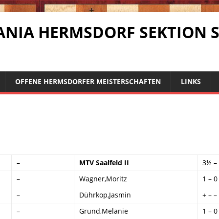
RMANIA HERMSDORF SEKTION 
OFFENE HERMSDORFER MEISTERSCHAFTEN
LINKS
–
MTV Saalfeld II
3½ –
–
Wagner,Moritz
1 – 0
–
Dührkop,Jasmin
+ – –
–
Grund,Melanie
1 – 0