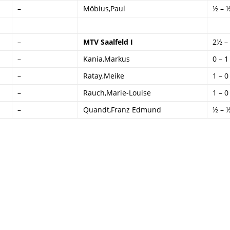
–
Möbius,Paul
½ – 
–
MTV Saalfeld I
2½ –
–
Kania,Markus
0 – 1
–
Ratay,Meike
1 – 0
–
Rauch,Marie-Louise
1 – 0
–
Quandt,Franz Edmund
½ – 