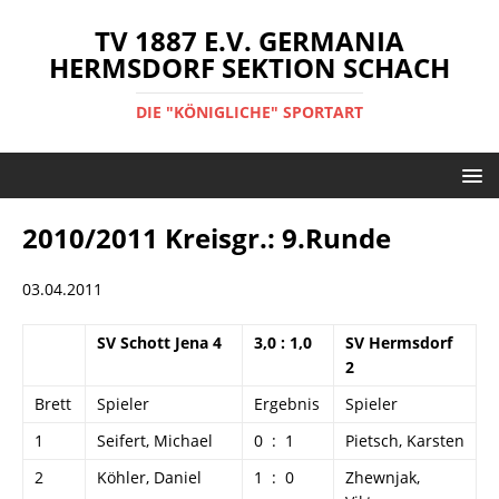
TV 1887 E.V. GERMANIA
HERMSDORF SEKTION SCHACH
DIE "KÖNIGLICHE" SPORTART
2010/2011 Kreisgr.: 9.Runde
03.04.2011
SV Schott Jena 4
3,0 : 1,0
SV Hermsdorf
2
Brett
Spieler
Ergebnis
Spieler
1
Seifert, Michael
0 : 1
Pietsch, Karsten
2
Köhler, Daniel
1 : 0
Zhewnjak,