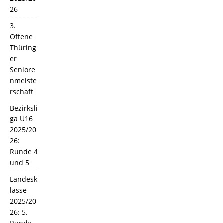
26
3.
Offene
Thüring
er
Seniore
nmeiste
rschaft
Bezirksli
ga U16
2025/20
26:
Runde 4
und 5
Landesk
lasse
2025/20
26: 5.
Runde