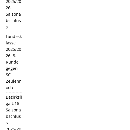
2025/20
26:
Saisona
bschlus
s
Landesk
lasse
2025/20
26: 8.
Runde
gegen
SC
Zeulenr
oda
Bezirksli
ga U16
Saisona
bschlus
s
2025/20