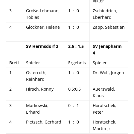
Viktor
3
Große-Lohmann,
1 : 0
Zschiedrich,
Tobias
Eberhard
4
Glöckner, Helene
1 : 0
Zapp, Sebastian
SV Hermsdorf 2
2,5 : 1,5
SV Jenapharm
4
Brett
Spieler
Ergebnis
Spieler
1
Osterroth,
1 : 0
Dr. Wolf, Jürgen
Reinhard
2
Hirsch, Ronny
0,5:0,5
Auerswald,
Klaus
3
Markowski,
0 : 1
Horatschek,
Erhard
Peter
4
Pietzsch, Gerhard
1 : 0
Horatschek.
Martin jr.