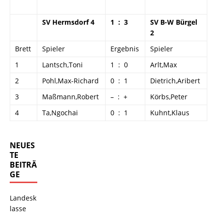
SV Hermsdorf 4
1 : 3
SV B-W Bürgel
2
Brett
Spieler
Ergebnis
Spieler
1
Lantsch,Toni
1 : 0
Arlt,Max
2
Pohl,Max-Richard
0 : 1
Dietrich,Aribert
3
Maßmann,Robert
– : +
Körbs,Peter
4
Ta,Ngochai
0 : 1
Kuhnt,Klaus
NEUES
TE
BEITRÄ
GE
Landesk
lasse