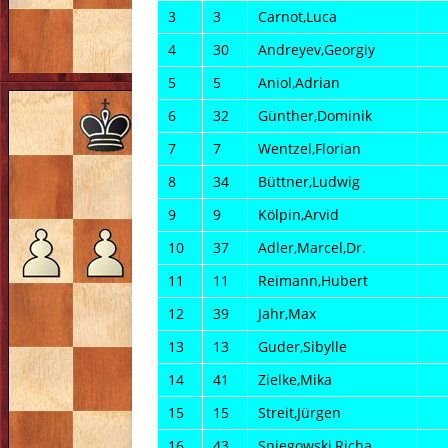
3
3
Carnot,Luca
4
30
Andreyev,Georgiy
5
5
Aniol,Adrian
6
32
Günther,Dominik
7
7
Wentzel,Florian
8
34
Büttner,Ludwig
9
9
Kölpin,Arvid
10
37
Adler,Marcel,Dr.
11
11
Reimann,Hubert
12
39
Jahr,Max
13
13
Guder,Sibylle
14
41
Zielke,Mika
15
15
Streit,Jürgen
16
43
Sniegowski,Richa