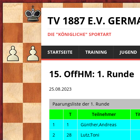
TV 1887 E.V. GE
DIE "KÖNIGLICHE" SPORTART
STARTSEITE
TRAINING
JUGEND
15. OffHM: 1. Runde
25.08.2023
Paarungsliste der 1. Runde
T
Teilnehmer
Ti
1
1
Günther,Andreas
2
28
Lutz,Toni