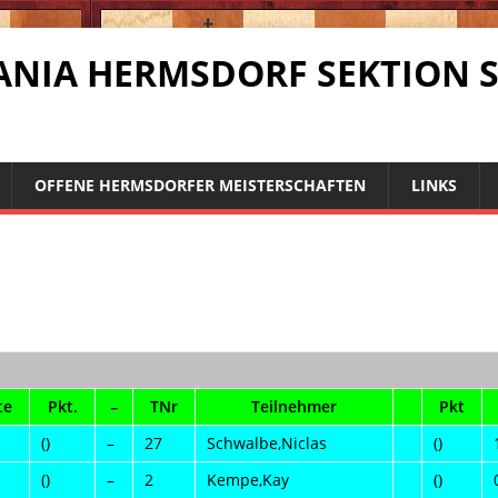
RMANIA HERMSDORF SEKTION 
OFFENE HERMSDORFER MEISTERSCHAFTEN
LINKS
te
Pkt.
–
TNr
Teilnehmer
Pkt
()
–
27
Schwalbe,Niclas
()
()
–
2
Kempe,Kay
()