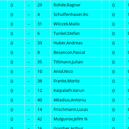
()
–
29
Rohde,Ragnar
()
()
–
4
Schuffenhauer,Ro
()
()
–
31
Wilczek,Mailo
()
()
–
6
Tunkel,Stefan
()
()
–
33
Huber,Andreas
()
()
–
8
Besancon,Pascal
()
()
–
35
Tittmann,Julian
()
()
–
10
Aniol,Nico
()
()
–
38
Franke,Moritz
()
()
–
12
Kaipalath,Varun
()
()
–
40
Akladius,Antoniu
()
()
–
14
Frischmann,Lucas
()
()
–
42
Mulgunov,Jefim N
()
()
–
16
Günther,Arthur
()