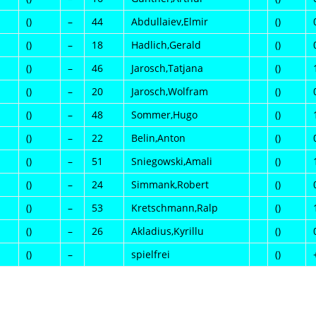
()
–
44
Abdullaiev,Elmir
()
()
–
18
Hadlich,Gerald
()
()
–
46
Jarosch,Tatjana
()
()
–
20
Jarosch,Wolfram
()
()
–
48
Sommer,Hugo
()
()
–
22
Belin,Anton
()
()
–
51
Sniegowski,Amali
()
()
–
24
Simmank,Robert
()
()
–
53
Kretschmann,Ralp
()
()
–
26
Akladius,Kyrillu
()
()
–
spielfrei
()