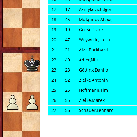
17
17
Asmykovich,Igor
18
45
Mulgunov,Alexej
19
19
Große,Frank
20
47
Woywode,Luisa
21
21
Atze,Burkhard
22
49
Adler,Nils
23
23
Götting,Danilo
24
52
Zielke,Antonin
25
25
Hoffmann,Tim
26
55
Zielke,Marek
27
56
Schauer,Lennard