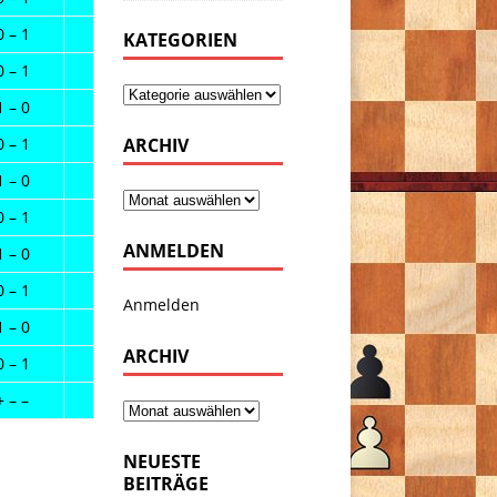
0 – 1
KATEGORIEN
0 – 1
1 – 0
0 – 1
ARCHIV
1 – 0
0 – 1
ANMELDEN
1 – 0
0 – 1
Anmelden
1 – 0
ARCHIV
0 – 1
+ – –
NEUESTE
BEITRÄGE