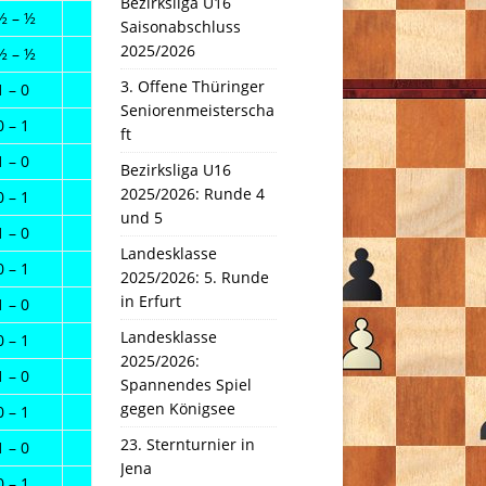
Bezirksliga U16
½ – ½
Saisonabschluss
2025/2026
½ – ½
3. Offene Thüringer
1 – 0
Seniorenmeisterscha
0 – 1
ft
1 – 0
Bezirksliga U16
2025/2026: Runde 4
0 – 1
und 5
1 – 0
Landesklasse
0 – 1
2025/2026: 5. Runde
in Erfurt
1 – 0
Landesklasse
0 – 1
2025/2026:
1 – 0
Spannendes Spiel
gegen Königsee
0 – 1
23. Sternturnier in
1 – 0
Jena
0 – 1