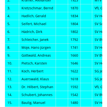
2.
Krämer, Alexander
1923
MTV 187
3.
Kretzschmar, Bernd
1870
VfL Ger
4.
Hadlich, Gerald
1834
SV Her
5.
Seifert, Michael
1804
SV Scho
6.
Hädrich, Dirk
1802
SV Her
7.
Schleicher, Janek
1792
SV BW 
8.
Moje, Hans-Jürgen
1741
SV Her
9.
Gottwald, Andreas
1660
SV BW 
10.
Pietsch, Karsten
1646
SV Her
11.
Koch, Herbert
1622
SG Jen
12.
Auerswald, Klaus
1618
SG Jen
13.
Dr. Hilbert, Stephan
1592
VfL Ger
14.
Schubert, Johannes
1542
SV BW 
15.
Baulig, Manuel
1480
SV Her