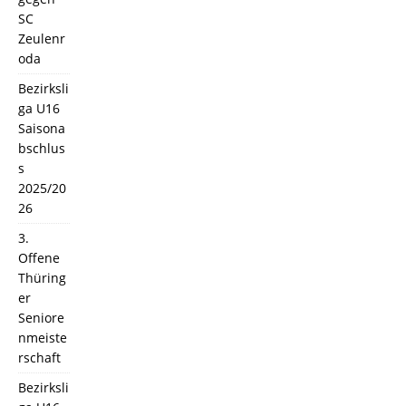
SC
Zeulenr
oda
Bezirksli
ga U16
Saisona
bschlus
s
2025/20
26
3.
Offene
Thüring
er
Seniore
nmeiste
rschaft
Bezirksli