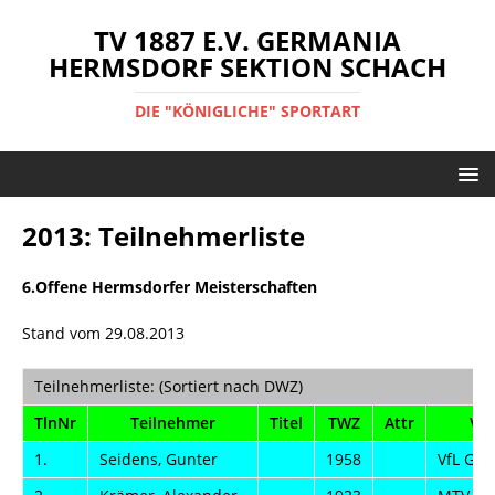
TV 1887 E.V. GERMANIA
HERMSDORF SEKTION SCHACH
DIE "KÖNIGLICHE" SPORTART
2013: Teilnehmerliste
6.Offene Hermsdorfer Meisterschaften
Stand vom 29.08.2013
Teilnehmerliste: (Sortiert nach DWZ)
TlnNr
Teilnehmer
Titel
TWZ
Attr
Ver
1.
Seidens, Gunter
1958
VfL Ger