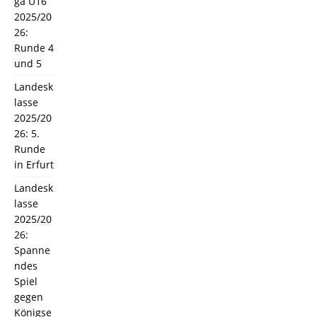
ga U16
2025/20
26:
Runde 4
und 5
Landesk
lasse
2025/20
26: 5.
Runde
in Erfurt
Landesk
lasse
2025/20
26:
Spanne
ndes
Spiel
gegen
Königse