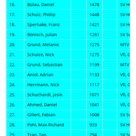
16.
Bülau, Daniel
1478
SV Her
17.
Schulz, Phillip
1448
SV Her
18.
Sperhake, Franz
1421
SV Her
19.
Bönisch, Julian
1281
SV Scho
20.
Grund, Melanie
1275
MTV 187
21.
Schulze, Nick
1275
VfL Ger
22.
Grund, Sebastian
1199
MTV 187
23.
Aniol, Adrian
1133
VfL Ger
24.
Herrmann, Nick
1117
VfL Ger
25.
Schuchardt, Jasin
1071
VfL Ger
26.
Ahmed, Daniel
1041
VfL Ger
27.
Gillert, Fabian
1008
SV Scho
28.
Pohl, Max-Richard
933
SV Her
29.
Tran, Tan
794
SV Scho