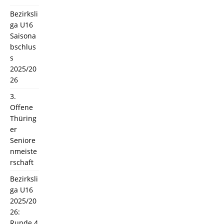
Bezirksli
ga U16
Saisona
bschlus
s
2025/20
26
3.
Offene
Thüring
er
Seniore
nmeiste
rschaft
Bezirksli
ga U16
2025/20
26:
Runde 4