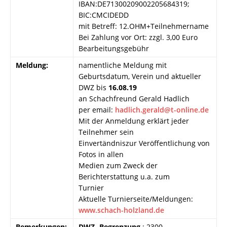
IBAN:DE71300209002205684319;
BIC:CMCIDEDD
mit Betreff: 12.OHM+Teilnehmername
Bei Zahlung vor Ort: zzgl. 3,00 Euro
Bearbeitungsgebühr
Meldung:
namentliche Meldung mit
Geburtsdatum, Verein und aktueller
DWZ bis
16.08.19
an Schachfreund Gerald Hadlich
per email:
hadlich.gerald@t-online.de
Mit der Anmeldung erklärt jeder
Teilnehmer sein
Einvertändniszur Veröffentlichung von
Fotos in allen
Medien zum Zweck der
Berichterstattung u.a. zum
Turnier
Aktuelle Turnierseite/Meldungen:
www.schach-holzland.de
Bemerkungen:
DWZ- Begrenzung
: 2300