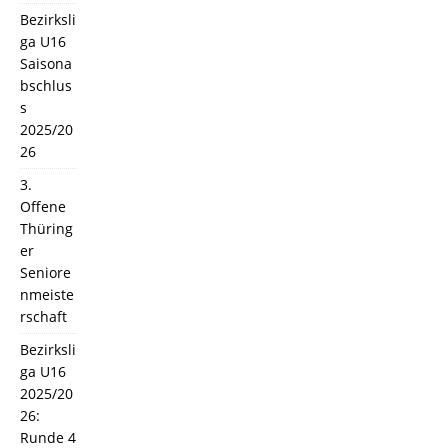
Bezirksli
ga U16
Saisona
bschlus
s
2025/20
26
3.
Offene
Thüring
er
Seniore
nmeiste
rschaft
Bezirksli
ga U16
2025/20
26:
Runde 4