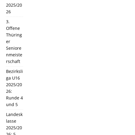
2025/20
26
3.
Offene
Thüring
er
Seniore
nmeiste
rschaft
Bezirksli
ga U16
2025/20
26:
Runde 4
und 5
Landesk
lasse
2025/20
26: 5.