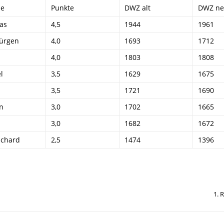
e
Punkte
DWZ alt
DWZ n
as
4,5
1944
1961
Jürgen
4,0
1693
1712
4,0
1803
1808
l
3,5
1629
1675
3,5
1721
1690
n
3,0
1702
1665
3,0
1682
1672
ichard
2,5
1474
1396
1. 