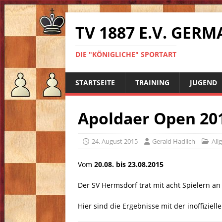
TV 1887 E.V. GE
DIE "KÖNIGLICHE" SPORTART
STARTSEITE
TRAINING
JUGEND
Apoldaer Open 20
24. August 2015
Gerald Hadlich
All
Vom
20.08. bis 23.08.2015
Der SV Hermsdorf trat mit acht Spielern an
Hier sind die Ergebnisse mit der inoffizie