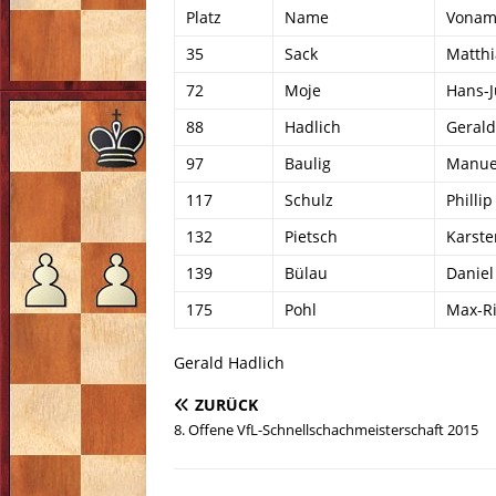
Platz
Name
Vonam
35
Sack
Matthi
72
Moje
Hans-
88
Hadlich
Gerald
97
Baulig
Manue
117
Schulz
Phillip
132
Pietsch
Karste
139
Bülau
Daniel
175
Pohl
Max-R
Gerald Hadlich
ZURÜCK
8. Offene VfL-Schnellschachmeisterschaft 2015