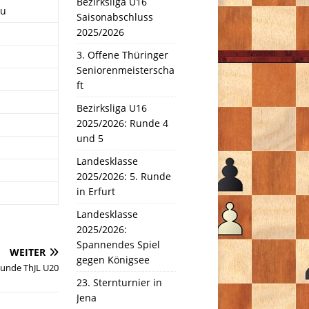
Bezirksliga U16
eu
Saisonabschluss
2025/2026
3. Offene Thüringer
Seniorenmeisterscha
ft
Bezirksliga U16
2025/2026: Runde 4
und 5
Landesklasse
2025/2026: 5. Runde
in Erfurt
Landesklasse
2025/2026:
Spannendes Spiel
WEITER
gegen Königsee
Runde ThJL U20
23. Sternturnier in
Jena