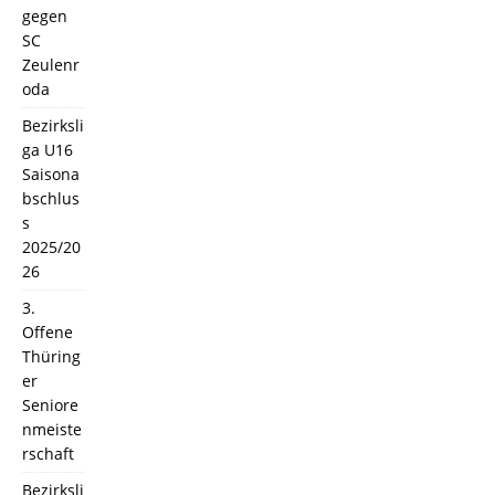
gegen
SC
Zeulenr
oda
Bezirksli
ga U16
Saisona
bschlus
s
2025/20
26
3.
Offene
Thüring
er
Seniore
nmeiste
rschaft
Bezirksli