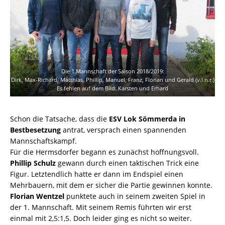
Die 1.Mannschaft der Saison 2018/2019:
Dirk, Max-Richard, Matthias, Phillip, Manuel, Franz, Florian und Gerald (v.l.n.r.)
Es fehlen auf dem Bild: Karsten und Erhard
Schon die Tatsache, dass die
ESV Lok Sömmerda in
Bestbesetzung
antrat, versprach einen spannenden
Mannschaftskampf.
Für die Hermsdorfer begann es zunächst hoffnungsvoll.
Phillip Schulz
gewann durch einen taktischen Trick eine
Figur. Letztendlich hatte er dann im Endspiel einen
Mehrbauern, mit dem er sicher die Partie gewinnen konnte.
Florian Wentzel
punktete auch in seinem zweiten Spiel in
der 1. Mannschaft. Mit seinem Remis führten wir erst
einmal mit 2,5:1,5. Doch leider ging es nicht so weiter.