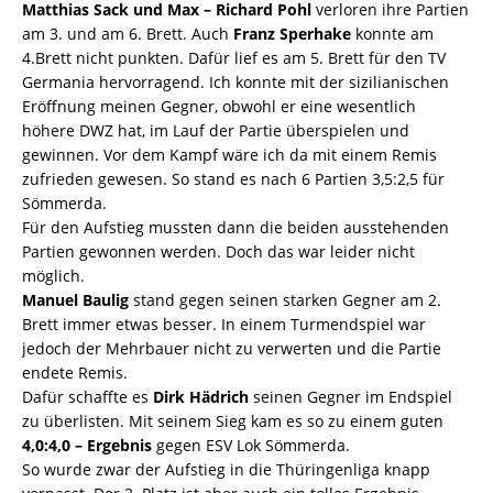
Matthias Sack und Max – Richard Pohl
verloren ihre Partien
am 3. und am 6. Brett. Auch
Franz Sperhake
konnte am
4.Brett nicht punkten. Dafür lief es am 5. Brett für den TV
Germania hervorragend. Ich konnte mit der sizilianischen
Eröffnung meinen Gegner, obwohl er eine wesentlich
höhere DWZ hat, im Lauf der Partie überspielen und
gewinnen. Vor dem Kampf wäre ich da mit einem Remis
zufrieden gewesen. So stand es nach 6 Partien 3,5:2,5 für
Sömmerda.
Für den Aufstieg mussten dann die beiden ausstehenden
Partien gewonnen werden. Doch das war leider nicht
möglich.
Manuel Baulig
stand gegen seinen starken Gegner am 2.
Brett immer etwas besser. In einem Turmendspiel war
jedoch der Mehrbauer nicht zu verwerten und die Partie
endete Remis.
Dafür schaffte es
Dirk Hädrich
seinen Gegner im Endspiel
zu überlisten. Mit seinem Sieg kam es so zu einem guten
4,0:4,0 – Ergebnis
gegen ESV Lok Sömmerda.
So wurde zwar der Aufstieg in die Thüringenliga knapp