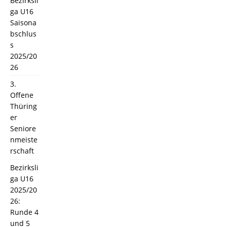
Bezirksli
ga U16
Saisona
bschlus
s
2025/20
26
3.
Offene
Thüring
er
Seniore
nmeiste
rschaft
Bezirksli
ga U16
2025/20
26:
Runde 4
und 5