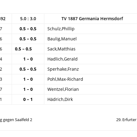
892
5.0 : 3.0
TV 1887 Germania Hermsdorf
7
0.5 – 0.5
Schulz,Phillip
6
0.5 – 0.5
Baulig,Manuel
6
0.5 – 0.5
Sack,Matthias
4
1 – 0
Hadlich,Gerald
2
0.5 – 0.5
Sperhake,Franz
3
1 – 0
Pohl,Max-Richard
7
1 – 0
Wentzel,Florian
1
0 – 1
Hädrich,Dirk
g gegen Saalfeld 2
29. Erfurter