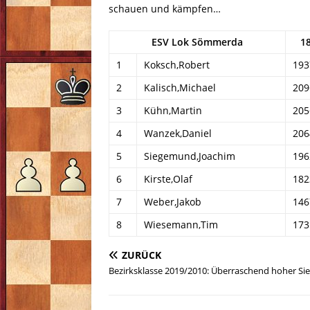
schauen und kämpfen…
ESV Lok Sömmerda
1
1
Koksch,Robert
193
2
Kalisch,Michael
209
3
Kühn,Martin
205
4
Wanzek,Daniel
206
5
Siegemund,Joachim
196
6
Kirste,Olaf
182
7
Weber,Jakob
146
8
Wiesemann,Tim
173
ZURÜCK
Bezirksklasse 2019/2010: Überraschend hoher Sie