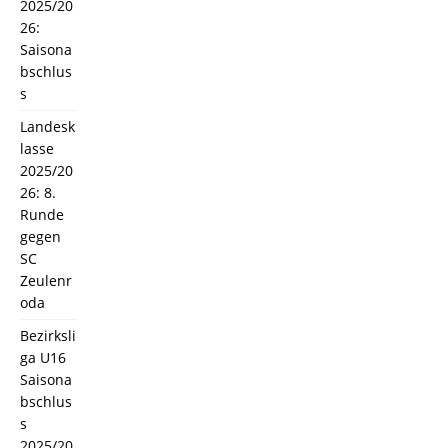
2025/20
26:
Saisona
bschlus
s
Landesk
lasse
2025/20
26: 8.
Runde
gegen
SC
Zeulenr
oda
Bezirksli
ga U16
Saisona
bschlus
s
2025/20