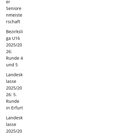
er
Seniore
nmeiste
rschaft
Bezirksli
ga U16
2025/20
26:
Runde 4
und 5
Landesk
lasse
2025/20
26: 5.
Runde
in Erfurt
Landesk
lasse
2025/20