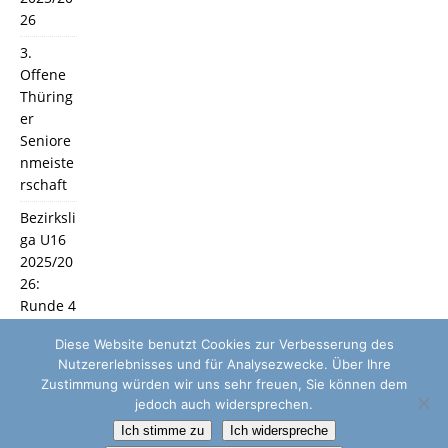
26
3.
Offene
Thüring
er
Seniore
nmeiste
rschaft
Bezirksli
ga U16
2025/20
26:
Runde 4
und 5
Diese Website benutzt Cookies zur Verbesserung des
Nutzererlebnisses und für Analysezwecke. Über Ihre
Zustimmung würden wir uns sehr freuen, Sie können dem
jedoch auch widersprechen.
Ich stimme zu
Ich widerspreche