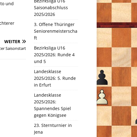
Bezirksliga U16
nto und
Saisonabschluss
2025/2026
chterer
3. Offene Thüringer
Seniorenmeisterscha
ft
WEITER
Bezirksliga U16
ter Saisonstart
2025/2026: Runde 4
und 5
Landesklasse
2025/2026: 5. Runde
in Erfurt
Landesklasse
2025/2026:
Spannendes Spiel
gegen Königsee
23. Sternturnier in
Jena