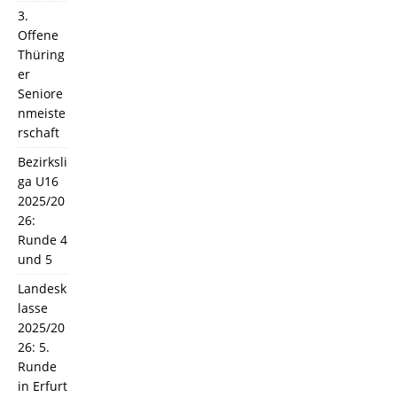
3.
Offene
Thüring
er
Seniore
nmeiste
rschaft
Bezirksli
ga U16
2025/20
26:
Runde 4
und 5
Landesk
lasse
2025/20
26: 5.
Runde
in Erfurt