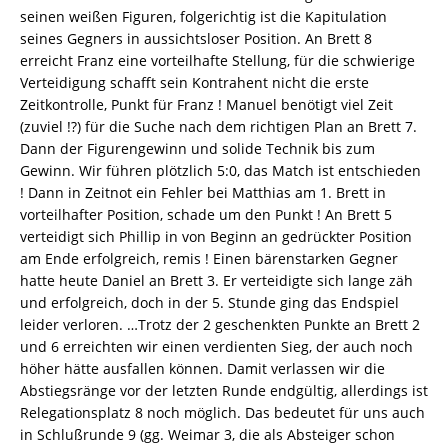
seinen weißen Figuren, folgerichtig ist die Kapitulation
seines Gegners in aussichtsloser Position. An Brett 8
erreicht Franz eine vorteilhafte Stellung, für die schwierige
Verteidigung schafft sein Kontrahent nicht die erste
Zeitkontrolle, Punkt für Franz ! Manuel benötigt viel Zeit
(zuviel !?) für die Suche nach dem richtigen Plan an Brett 7.
Dann der Figurengewinn und solide Technik bis zum
Gewinn. Wir führen plötzlich 5:0, das Match ist entschieden
! Dann in Zeitnot ein Fehler bei Matthias am 1. Brett in
vorteilhafter Position, schade um den Punkt ! An Brett 5
verteidigt sich Phillip in von Beginn an gedrückter Position
am Ende erfolgreich, remis ! Einen bärenstarken Gegner
hatte heute Daniel an Brett 3. Er verteidigte sich lange zäh
und erfolgreich, doch in der 5. Stunde ging das Endspiel
leider verloren. …Trotz der 2 geschenkten Punkte an Brett 2
und 6 erreichten wir einen verdienten Sieg, der auch noch
höher hätte ausfallen können. Damit verlassen wir die
Abstiegsränge vor der letzten Runde endgültig, allerdings ist
Relegationsplatz 8 noch möglich. Das bedeutet für uns auch
in Schlußrunde 9 (gg. Weimar 3, die als Absteiger schon