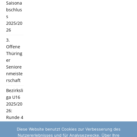
Saisona
bschlus
s
2025/20
26
3.
Offene
Thüring
er
Seniore
nmeiste
rschaft
Bezirksli
ga U16
2025/20
26:
Runde 4
und 5
Diese Website benutzt Cookies zur Verbesserung des
Nutzererlebnisses und für Analysezwecke. Über Ihre