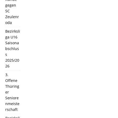
gegen
SC
Zeulenr
oda
Bezirksli
ga U16
Saisona
bschlus
s
2025/20
26
3.
Offene
Thüring
er
Seniore
nmeiste
rschaft