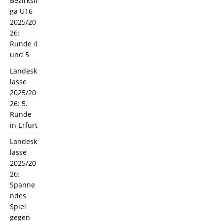
Bezirksli
ga U16
2025/20
26:
Runde 4
und 5
Landesk
lasse
2025/20
26: 5.
Runde
in Erfurt
Landesk
lasse
2025/20
26:
Spanne
ndes
Spiel
gegen