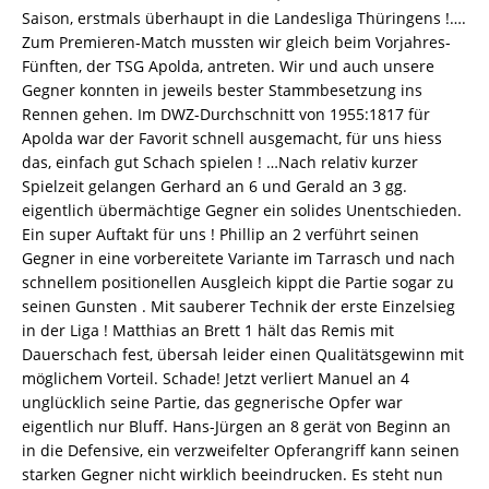
Saison, erstmals überhaupt in die Landesliga Thüringens !….
Zum Premieren-Match mussten wir gleich beim Vorjahres-
Fünften, der TSG Apolda, antreten. Wir und auch unsere
Gegner konnten in jeweils bester Stammbesetzung ins
Rennen gehen. Im DWZ-Durchschnitt von 1955:1817 für
Apolda war der Favorit schnell ausgemacht, für uns hiess
das, einfach gut Schach spielen ! …Nach relativ kurzer
Spielzeit gelangen Gerhard an 6 und Gerald an 3 gg.
eigentlich übermächtige Gegner ein solides Unentschieden.
Ein super Auftakt für uns ! Phillip an 2 verführt seinen
Gegner in eine vorbereitete Variante im Tarrasch und nach
schnellem positionellen Ausgleich kippt die Partie sogar zu
seinen Gunsten . Mit sauberer Technik der erste Einzelsieg
in der Liga ! Matthias an Brett 1 hält das Remis mit
Dauerschach fest, übersah leider einen Qualitätsgewinn mit
möglichem Vorteil. Schade! Jetzt verliert Manuel an 4
unglücklich seine Partie, das gegnerische Opfer war
eigentlich nur Bluff. Hans-Jürgen an 8 gerät von Beginn an
in die Defensive, ein verzweifelter Opferangriff kann seinen
starken Gegner nicht wirklich beeindrucken. Es steht nun