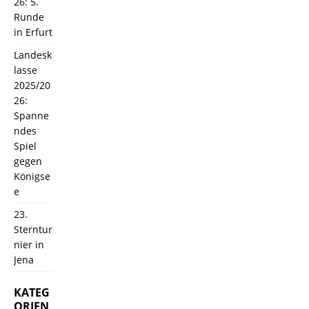
26: 5.
Runde
in Erfurt
Landesk
lasse
2025/20
26:
Spanne
ndes
Spiel
gegen
Königse
e
23.
Sterntur
nier in
Jena
KATEG
ORIEN