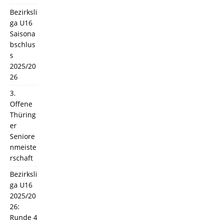
Bezirksli
ga U16
Saisona
bschlus
s
2025/20
26
3.
Offene
Thüring
er
Seniore
nmeiste
rschaft
Bezirksli
ga U16
2025/20
26:
Runde 4