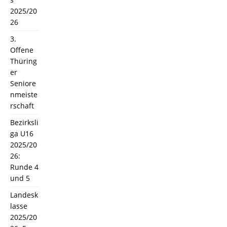
2025/20
26
3.
Offene
Thüring
er
Seniore
nmeiste
rschaft
Bezirksli
ga U16
2025/20
26:
Runde 4
und 5
Landesk
lasse
2025/20