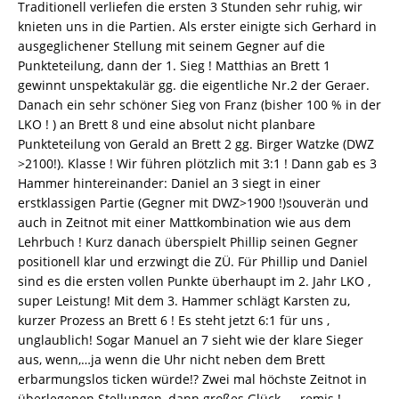
Traditionell verliefen die ersten 3 Stunden sehr ruhig, wir
knieten uns in die Partien. Als erster einigte sich Gerhard in
ausgeglichener Stellung mit seinem Gegner auf die
Punkteteilung, dann der 1. Sieg ! Matthias an Brett 1
gewinnt unspektakulär gg. die eigentliche Nr.2 der Geraer.
Danach ein sehr schöner Sieg von Franz (bisher 100 % in der
LKO ! ) an Brett 8 und eine absolut nicht planbare
Punkteteilung von Gerald an Brett 2 gg. Birger Watzke (DWZ
>2100!). Klasse ! Wir führen plötzlich mit 3:1 ! Dann gab es 3
Hammer hintereinander: Daniel an 3 siegt in einer
erstklassigen Partie (Gegner mit DWZ>1900 !)souverän und
auch in Zeitnot mit einer Mattkombination wie aus dem
Lehrbuch ! Kurz danach überspielt Phillip seinen Gegner
positionell klar und erzwingt die ZÜ. Für Phillip und Daniel
sind es die ersten vollen Punkte überhaupt im 2. Jahr LKO ,
super Leistung! Mit dem 3. Hammer schlägt Karsten zu,
kurzer Prozess an Brett 6 ! Es steht jetzt 6:1 für uns ,
unglaublich! Sogar Manuel an 7 sieht wie der klare Sieger
aus, wenn,…ja wenn die Uhr nicht neben dem Brett
erbarmungslos ticken würde!? Zwei mal höchste Zeitnot in
überlegenen Stellungen, dann großes Glück, ….remis ! …